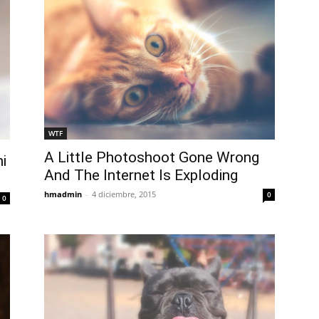
WTF
A Little Photoshoot Gone Wrong
i
And The Internet Is Exploding
hmadmin
-
4 diciembre, 2015
0
0