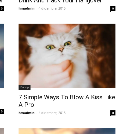
er
Drink And Hack Your Hangover
hmadmin
-
4 diciembre, 2015
0
0
Funny
7 Simple Ways To Blow A Kiss Like
A Pro
0
hmadmin
-
4 diciembre, 2015
0