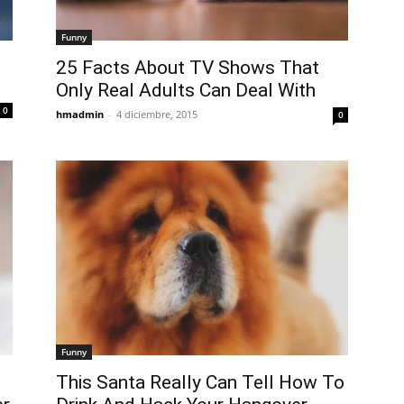
Funny
25 Facts About TV Shows That
Only Real Adults Can Deal With
0
hmadmin
-
4 diciembre, 2015
0
Funny
This Santa Really Can Tell How To