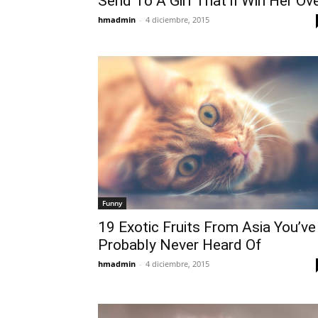
Send To A Girl That’ll Win Her Ov
hmadmin
-
4 diciembre, 2015
Funny
19 Exotic Fruits From Asia You’ve
Probably Never Heard Of
hmadmin
-
4 diciembre, 2015