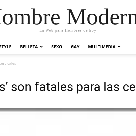
ombre Moder
La Web para Hombres de hoy
STYLE
BELLEZA
SEXO
GAY
MULTIMEDIA
cervicales
’ son fatales para las ce