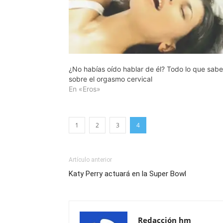
¿No habías oído hablar de él? Todo lo que sab
sobre el orgasmo cervical
En «Eros»
1
2
3
4
Artículo anterior
Katy Perry actuará en la Super Bowl
Redacción hm