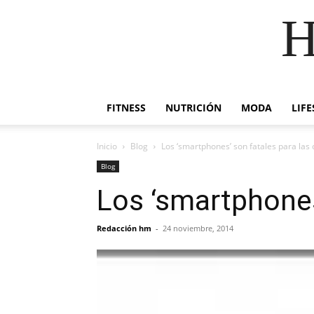
H
FITNESS
NUTRICIÓN
MODA
LIFE
Inicio
Blog
Los ‘smartphones’ son fatales para las 
Blog
Los ‘smartphones
Redacción hm
-
24 noviembre, 2014