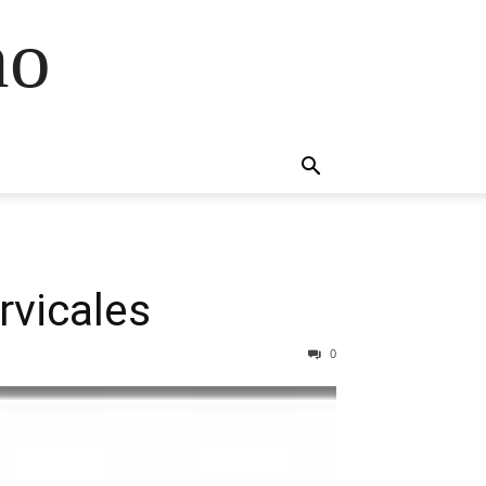
no
rvicales
0