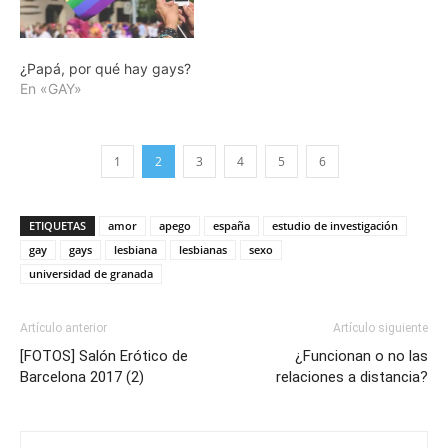
¿Papá, por qué hay gays?
En «GAY»
1
2
3
4
5
6
ETIQUETAS
amor
apego
españa
estudio de investigación
gay
gays
lesbiana
lesbianas
sexo
universidad de granada
Artículo anterior
Artículo siguiente
[FOTOS] Salón Erótico de
¿Funcionan o no las
Barcelona 2017 (2)
relaciones a distancia?