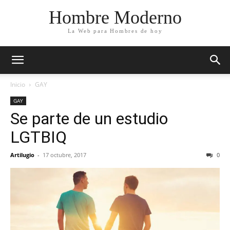
Hombre Moderno
La Web para Hombres de hoy
Inicio
GAY
GAY
Se parte de un estudio
LGTBIQ
Artilugio
-
17 octubre, 2017
0