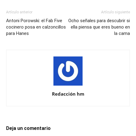
Artículo anterior
Artículo siguiente
Antoni Porowski: el Fab Five
Ocho señales para descubrir si
cocinero posa en calzoncillos
ella piensa que eres bueno en
para Hanes
la cama
Redacción hm
Deja un comentario