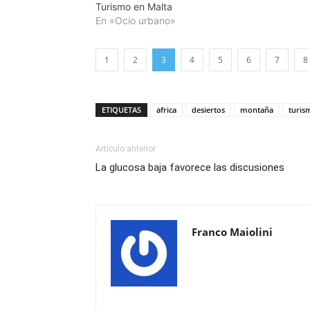
Turismo en Malta
En «Ocio urbano»
1
2
3
4
5
6
7
8
ETIQUETAS
africa
desiertos
montaña
turis
Artículo anterior
La glucosa baja favorece las discusiones
Franco Maiolini