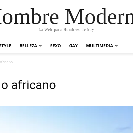
ombre Moder
La Web para Hombres de hoy
STYLE
BELLEZA
SEXO
GAY
MULTIMEDIA
africano
io africano