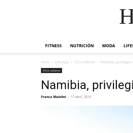
H
FITNESS
NUTRICIÓN
MODA
LIFE
Inicio
Lifestyle
Ocio urbano
Namibia, privilegio 
Ocio urbano
Namibia, privileg
Franco Maiolini
-
17 abril, 2014