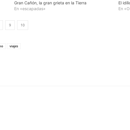
Gran Cañón, la gran grieta en la Tierra
El idí
En «escapadas»
En «O
9
10
mo
viajes