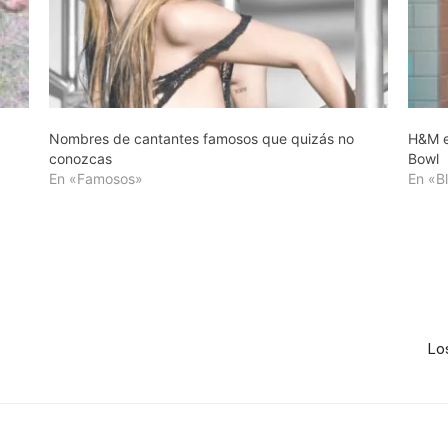
Nombres de cantantes famosos que quizás no
H&M e
conozcas
Bowl
En «Famosos»
En «B
Lo