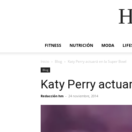
H
FITNESS
NUTRICIÓN
MODA
LIFE
Inicio
Blog
Katy Perry actuará en la Super Bowl
Blog
Katy Perry actua
Redacción hm
-
24 noviembre, 2014