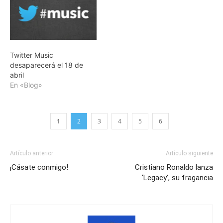
Twitter Music
desaparecerá el 18 de
abril
En «Blog»
1
2
3
4
5
6
Artículo anterior
Artículo siguiente
¡Cásate conmigo!
Cristiano Ronaldo lanza
‘Legacy’, su fragancia