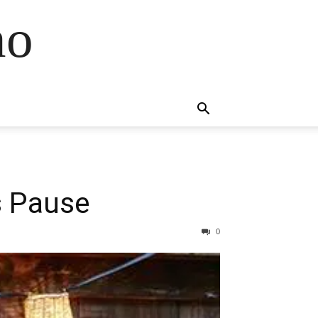
no
s Pause
0