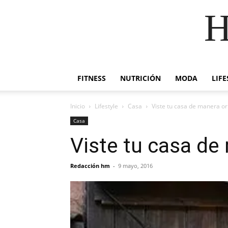
H
FITNESS
NUTRICIÓN
MODA
LIFE
Inicio
Lifestyle
Casa
Viste tu casa de manera or
Casa
Viste tu casa de
Redacción hm
-
9 mayo, 2016