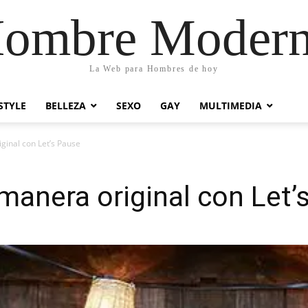
ombre Moder
La Web para Hombres de hoy
STYLE
BELLEZA
SEXO
GAY
MULTIMEDIA
iginal con Let’s Pause
 manera original con Let’