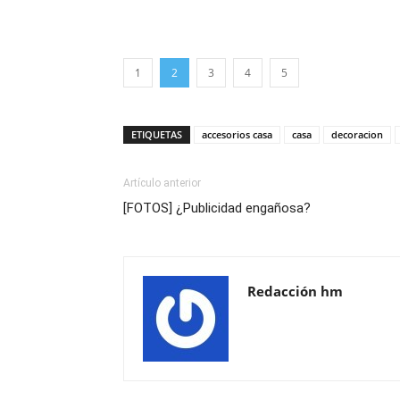
1
2
3
4
5
ETIQUETAS
accesorios casa
casa
decoracion
Artículo anterior
[FOTOS] ¿Publicidad engañosa?
Redacción hm