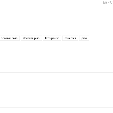
En «C
decorar casa
decorar piso
let's pause
muebles
piso