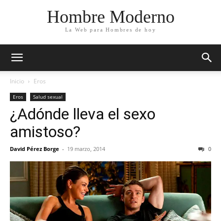
Hombre Moderno
La Web para Hombres de hoy
Inicio
Eros
Eros
Salud sexual
¿Adónde lleva el sexo
amistoso?
David Pérez Borge
-
19 marzo, 2014
0