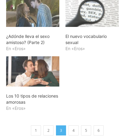
¿Adónde lleva el sexo
El nuevo vocabulario
amistoso? (Parte 2)
sexual
En «Eros»
En «Eros»
Los 10 tipos de relaciones
amorosas
En «Eros»
1
2
3
4
5
6