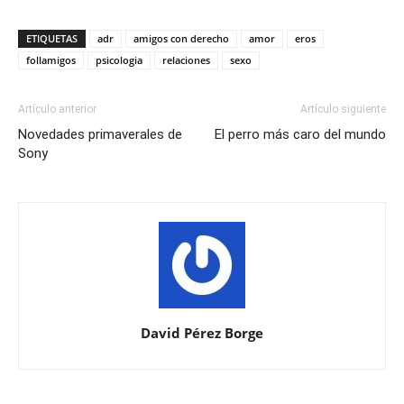
ETIQUETAS
adr
amigos con derecho
amor
eros
follamigos
psicologia
relaciones
sexo
Artículo anterior
Artículo siguiente
Novedades primaverales de
El perro más caro del mundo
Sony
David Pérez Borge