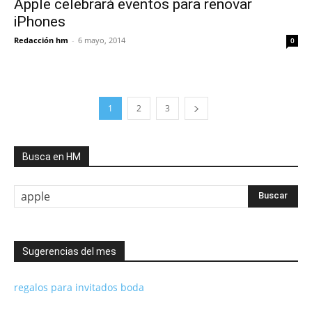
Apple celebrará eventos para renovar
iPhones
Redacción hm
-
6 mayo, 2014
0
1
2
3
Busca en HM
Sugerencias del mes
regalos para invitados boda